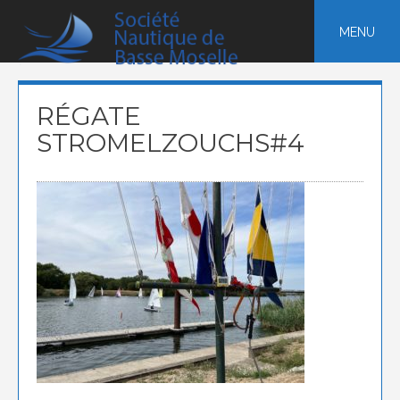
Skip
to
MENU
content
RÉGATE
STROMELZOUCHS#4