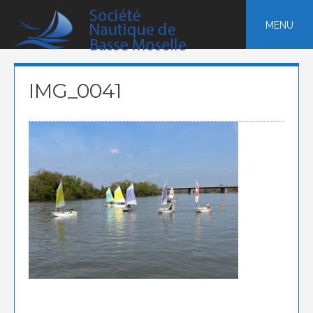
Skip
to
MENU
content
IMG_0041