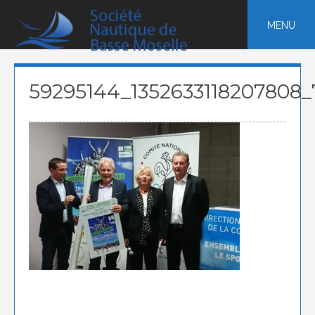
Skip
to
MENU
content
59295144_1352633118207808