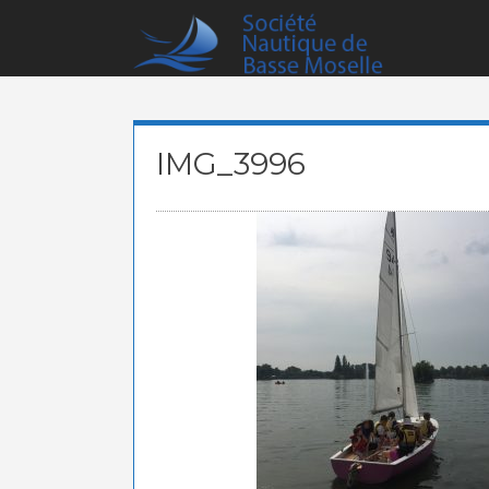
Skip
to
content
IMG_3996