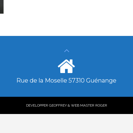
Rue de la Moselle 57310 Guénange
DEVELOPPER GEOFFREY & WEB MASTER ROGER