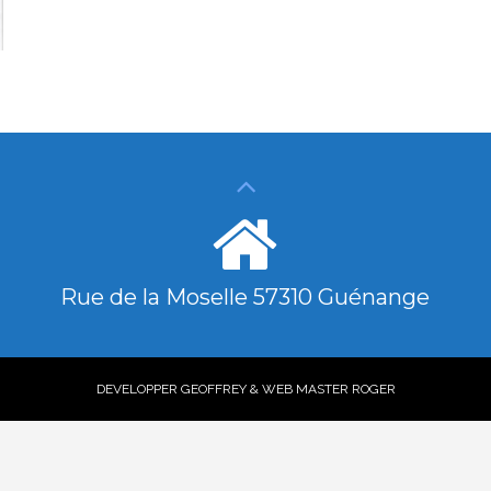
Rue de la Moselle 57310 Guénange
DEVELOPPER GEOFFREY & WEB MASTER ROGER