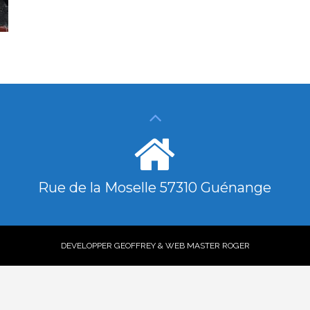
Rue de la Moselle 57310 Guénange
DEVELOPPER GEOFFREY & WEB MASTER ROGER