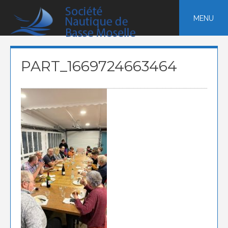
Skip
to
MENU
content
PART_1669724663464