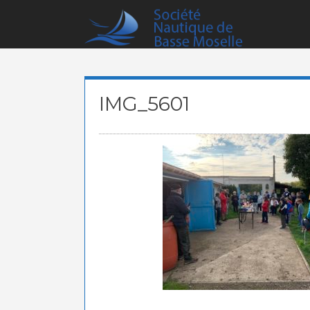
Skip
to
content
IMG_5601