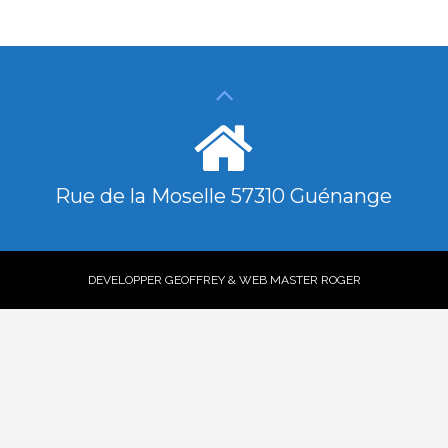
Rue de la Moselle 57310 Guénange
DEVELOPPER GEOFFREY & WEB MASTER ROGER