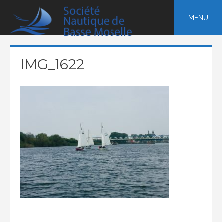
Skip
to
MENU
content
IMG_1622