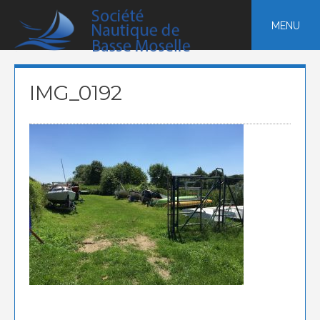
Skip
to
MENU
content
IMG_0192