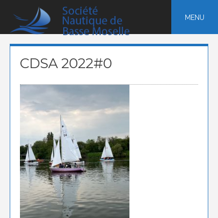
Skip
to
MENU
content
CDSA 2022#0