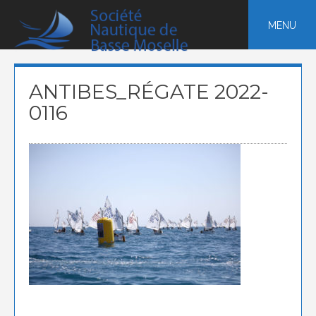
Skip
to
MENU
content
ANTIBES_RÉGATE 2022-
0116