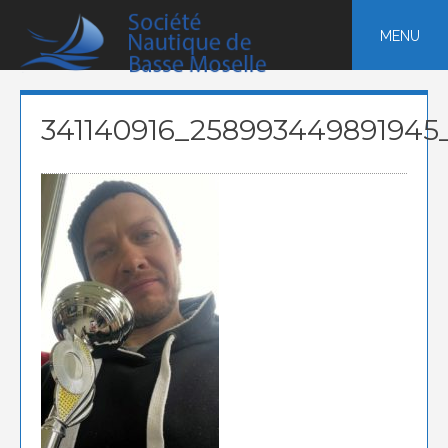
Skip
to
MENU
content
341140916_258993449891945