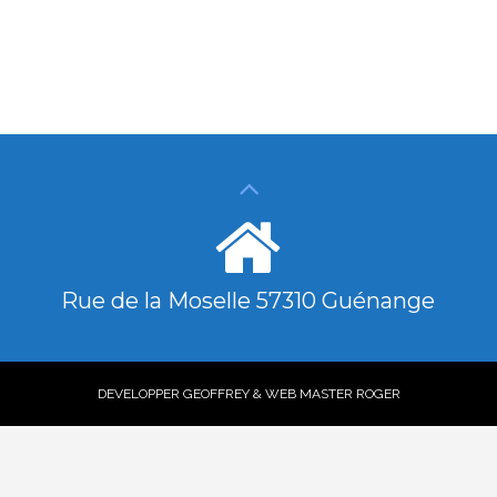
Rue de la Moselle 57310 Guénange
DEVELOPPER GEOFFREY & WEB MASTER ROGER