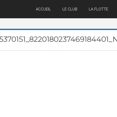
ACCUEIL
LE CLUB
LA FLOTTE
5370151_8220180237469184401_