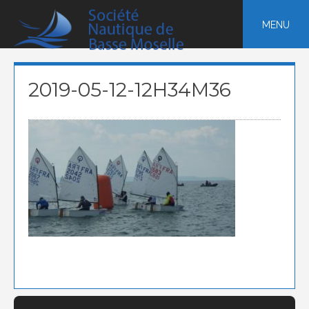
Skip
to
MENU
content
2019-05-12-12H34M36