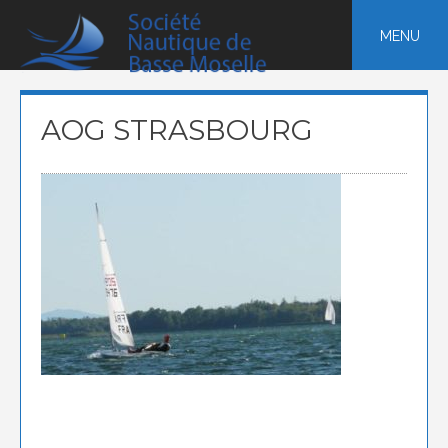
Skip
to
MENU
content
AOG STRASBOURG